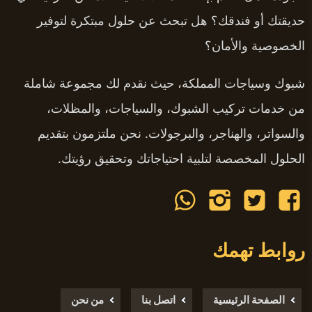
حديقتك أو فندقك؟ هل تبحث عن حلول مبتكرة لتوفير
الخصوصية والأمان؟
شبوك وسياجات المملكة، حيث نقدم لك مجموعة شاملة
من خدمات تركيب الشبوك، والسياجات، والمظلات،
والسواتر، والهناجر، والبرجولات. نحن ملتزمون بتقديم
الحلول المخصصة لتلبية احتياجاتك وتحقيق رؤيتك.
تابعنا
تابعنا
تابعنا
تابعنا
على
على
على
على
روابط تهمك
فيسبوك
تويتر
انستجرام
واتساب
الصفحة الرئيسية
اتصل بنا
من نحن