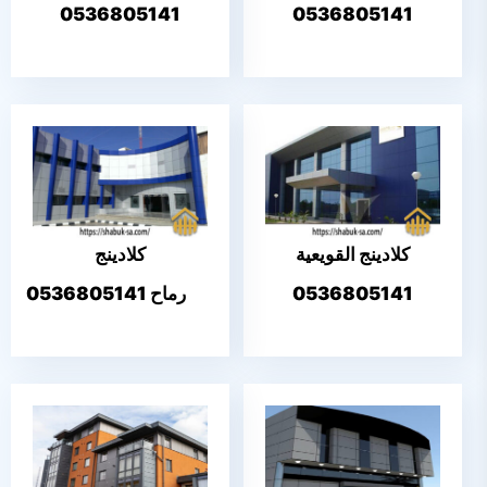
من نحن
0536805141
0536805141
اتصل بنا
كلادينج القويعية
كلادينج
0536805141
رماح 0536805141