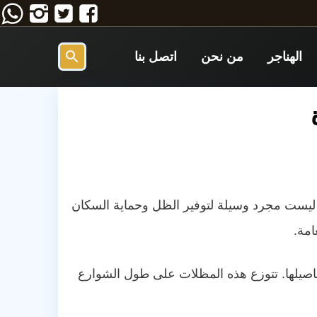
تابعنا
تابعنا
تابعنا
على
على
على
الهناجر
من نحن
اتصل بنا
فيسبوك
تويتر
انستج
بحث
عن
 ليست مجرد وسيلة لتوفير الظل وحماية السكان
امة.
اصيلها. تتوزع هذه المظلات على طول الشوارع