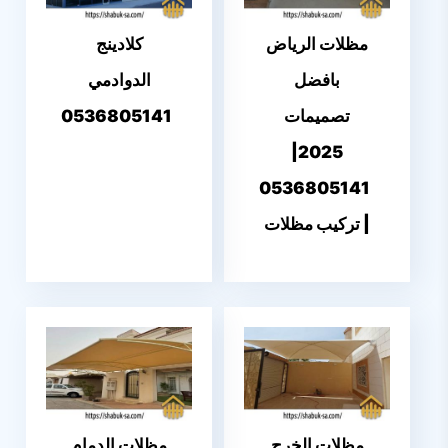
مظلات الرياض
كلادينج
بافضل
الدوادمي
تصميمات
0536805141
2025|
0536805141
| تركيب مظلات
مظلات الخرج
مظلات الدمام