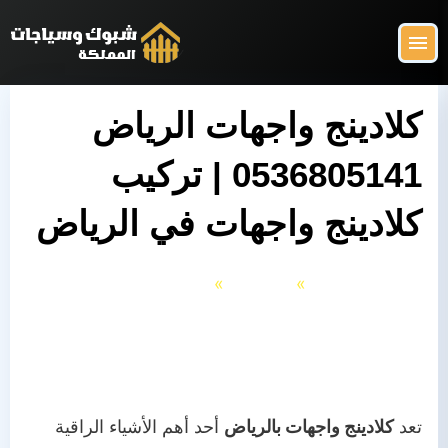
التجاوز
إلى
القائمة
البحث
المحتوى
ابحث
عن:
كلادينج واجهات الرياض
0536805141 | تركيب
شبوك وسياجات المملكة
البرجولات
كلادينج واجهات في الرياض
السواتر
الرئيسية
الكلادينج
الشبوك
كلادينج واجهات الرياض 0536805141 | تركيب
المظلات
كلادينج واجهات في الرياض
الهناجر
تعد
كلادينج واجهات بالرياض
أحد أهم الأشياء الراقية