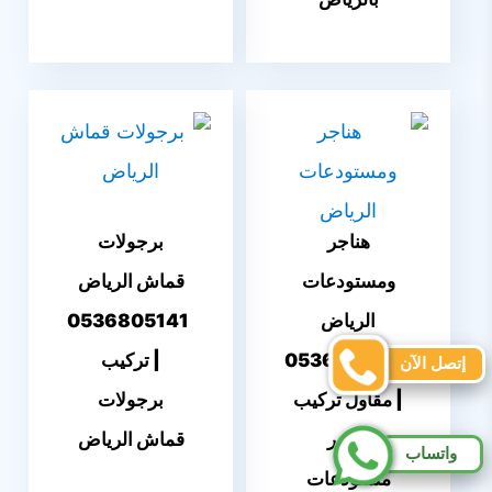
هناجر
برجولات
ومستودعات
قماش الرياض
الرياض
0536805141
0536805141
| تركيب
إتصل الآن
| مقاول تركيب
برجولات
هناجر
قماش الرياض
واتساب
مستودعات