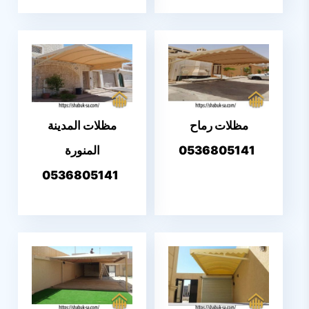
مظلات رماح
مظلات المدينة
0536805141
المنورة
0536805141