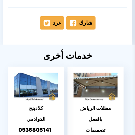
شارك
غرد
خدمات أخرى
مظلات الرياض
كلادينج
بافضل
الدوادمي
تصميمات
0536805141