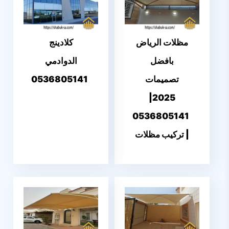
مظلات الرياض
كلادينج
بافضل
الدوادمي
تصميمات
0536805141
2025|
0536805141
| تركيب مظلات