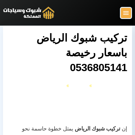
التجاوز
إلى
القائمة
البحث
المحتوى
ابحث
عن:
تركيب شبوك الرياض
باسعار رخيصة
شبوك وسياجات المملكة
البرجولات
0536805141
السواتر
الرئيسية
الشبوك
الشبوك
تركيب شبوك الرياض باسعار رخيصة
المظلات
0536805141
الهناجر
إن
تركيب شبوك الرياض
يمثل خطوة حاسمة نحو