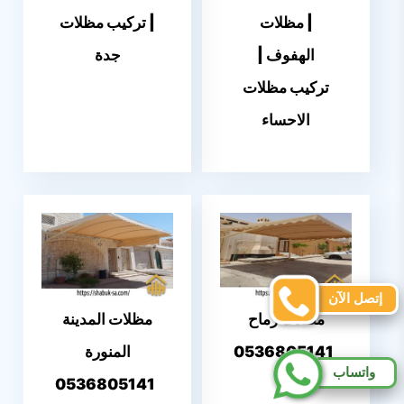
| مظلات
| تركيب مظلات
الهفوف |
جدة
تركيب مظلات
الاحساء
إتصل الآن
مظلات رماح
مظلات المدينة
0536805141
المنورة
واتساب
0536805141